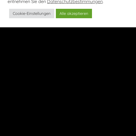
entnehmen Sie den
Datenschutzbestimmungen
.
Cookie-Einstellungen
Alle akzeptieren
nur
€9,99
/
statt 11,50€
4 Griller
1 Zwiebelmett
400g Schweinegulasch